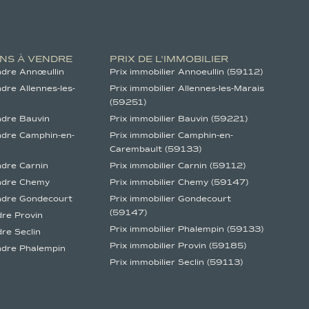
NS À VENDRE
PRIX DE L'IMMOBILIER
ndre Annœullin
Prix immobilier Annoeullin (59112)
dre Allennes-les-
Prix immobilier Allennes-les-Marais
(59251)
ndre Bauvin
Prix immobilier Bauvin (59221)
ndre Camphin-en-
Prix immobilier Camphin-en-
Carembault (59133)
ndre Carnin
Prix immobilier Carnin (59112)
ndre Chemy
Prix immobilier Chemy (59147)
ndre Gondecourt
Prix immobilier Gondecourt
(59147)
dre Provin
Prix immobilier Phalempin (59133)
re Seclin
Prix immobilier Provin (59185)
ndre Phalempin
Prix immobilier Seclin (59113)