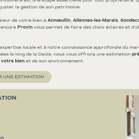
mmobilière est une étape essentielle pour tout propriétaire, 
juster la gestion de son patrimoine.
aleur de votre bien à
Annœullin
,
Allennes-les-Marais
,
Gondeco
 encore
Provin
vous permet de faire des choix éclairés et d’ob
expertise locale et à notre connaissance approfondie du mar
es le long de la Deûle, nous vous offrons une estimation
pr
 votre bien
et de son environnement.
 UNE ESTIMATION
ATION
on