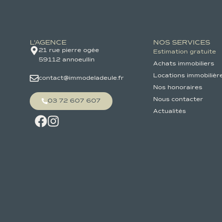
L'AGENCE
NOS SERVICES
21 rue pierre ogée
Estimation gratuite
59112 annoeullin
Achats immobiliers
Locations immobilièr
contact@immodeladeule.fr
Nos honoraires
Nous contacter
03 72 607 607
Actualités