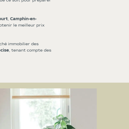
que ce soit pour préparer
urt
,
Camphin-en-
tenir le meilleur prix
ché immobilier des
écise
, tenant compte des